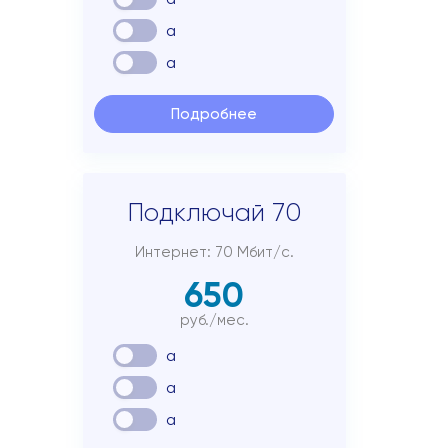
Подключиться
a
a
Акции
Личный кабинет
Подробнее
Подключай 70
Интернет: 70 Мбит/с.
650
руб./мес.
a
a
a