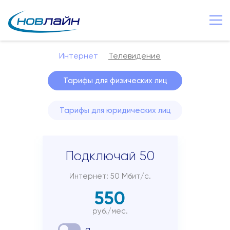
Старая Русса
+7 8165 257 600
Интернет
Телевидение
О компании
Тарифы для физических лиц
Новости
Сервисы
Тарифы для юридических лиц
Услуги
Смотрёшка
Подключай 50
Поддержка
Интернет: 50 Мбит/с.
Зона охвата
550
Способы оплаты
руб./мес.
Контакты
a