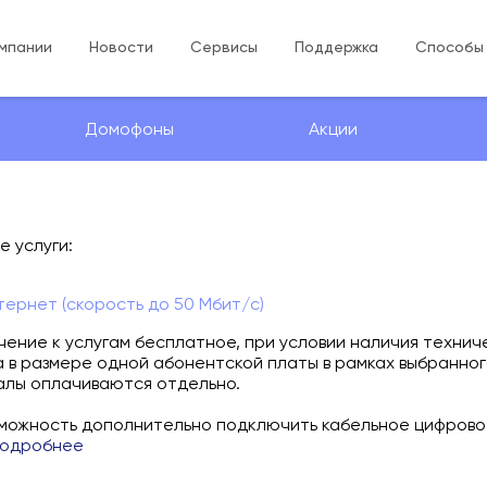
мпании
Новости
Сервисы
Поддержка
Способы
Домофоны
Акции
е услуги:
тернет (скорость до 50 Мбит/с)
ение к услугам бесплатное, при условии наличия технич
 в размере одной абонентской платы в рамках выбранно
лы оплачиваются отдельно.
зможность дополнительно подключить кабельное цифрово
подробнее