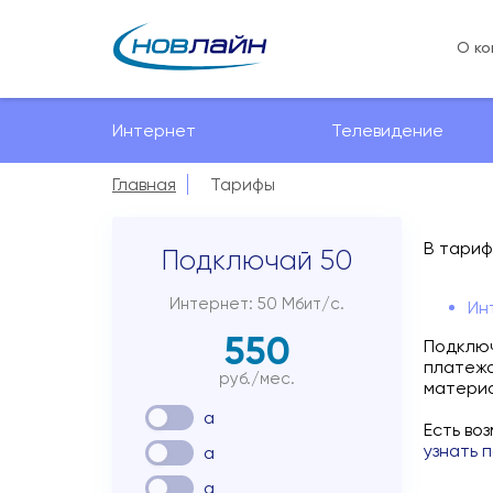
О ко
Интернет
Телевидение
Главная
Тарифы
В тариф
Подключай 50
Интернет: 50 Мбит/с.
Ин
550
Подключ
платежа
руб./мес.
материа
a
Есть во
узнать 
a
a