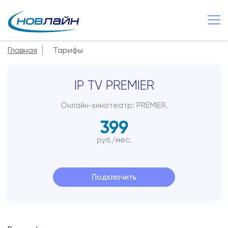
Старая Русса
Главная
Тарифы
О компании
IP TV PREMIER
Новости
Сервисы
Онлайн-кинотеатр: PREMIER.
399
Услуги
руб./мес.
Смотрёшка
Поддержка
Подключить
Зона охвата
Способы оплаты
Контакты