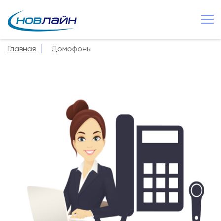
Старая Русса
+7 8165 257 600
Главная
Домофоны
О компании
Новости
Сервисы
Услуги
Смотрёшка
Поддержка
Зона охвата
Способы оплаты
Контакты