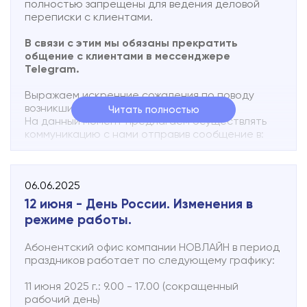
полностью запрещены для ведения деловой
переписки с клиентами.
В связи с этим мы обязаны прекратить
общение с клиентами в мессенджере
Telegram.
Выражаем искренние сожаления по поводу
возникших неудобств.
Читать полностью
На данный момент предлагаем осуществлять
коммуникацию с нами отправив сообщение в:
VK
НОВЛАЙН. ИНТЕРНЕТ и ТЕЛЕВИДЕНИЕ для
дома и офиса
,
на сайте компании
www.novline.ru
,
06.06.2025
по электронной почте
12 июня - День России. Изменения в
на сайте компании
www.novline.ru
,
режиме работы.
по электронной почте
zayavka@evrk.net
,
по телефону 502-000.
Абонентский офис компании НОВЛАЙН в период
После появления бизнес-аккаунтов в
праздников работает по следующему графику:
мессенджере МАХ, мы предложим и этот
вариант общения. Пока MAX находится на
11 июня 2025 г.: 9.00 - 17.00 (сокращенный
стадии разработки, функции дорабатываются,
рабочий день)