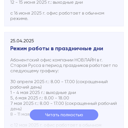
часть опций еще не внедрена. Прямо сейчас
12 - 15 июня 2025 г.: выходные дни
использовать мессенджер как полноценный
инструмент для общения с клиентами не
с 16 июня 2025 г. офис работает в обычном
получится, нужно время.
режиме.
25.04.2025
Режим работы в праздничные дни
Абонентский офис компании НОВЛАЙН в г.
Старая Русса в период праздников работает по
следующему графику:
30 апреля 2025 г.: 8.00 - 17.00 (сокращенный
рабочий день)
1 - 4 мая 2025 г.: выходные дни
5, 6 мая 2025 г.: 8.00 - 18.00
7 мая 2025 г.: 8.00 - 17.00 (сокращенный рабочий
день)
8 - 11 мая 2025 г.: выходные дни
Читать полностью
с 12 мая 2025 г. офис работает в обычном