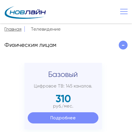
Старая Русса
+7 8165 257 600
Главная
Телевидение
О компании
Физическим лицам
-
Новости
Сервисы
Услуги
Базовый
Смотрёшка
Цифровое ТВ: 145 каналов.
Поддержка
310
Зона охвата
руб./мес.
Способы оплаты
Подробнее
Контакты