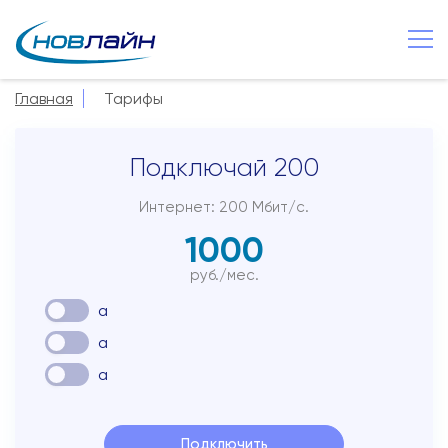
Старая Русса
+7 8165 257 600
Главная
Тарифы
О компании
Подключай 200
Новости
Сервисы
Интернет: 200 Мбит/с.
1000
Услуги
руб./мес.
Смотрёшка
a
Поддержка
a
Зона охвата
a
Способы оплаты
Контакты
Подключить