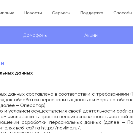
мпании
Новости
Сервисы
Поддержка
Способы
Домофоны
Акции
ти
альных данных
х данных составлена в соответствии с требованиями Ф
рядок обработки персональных данных и меры по обесп
далее – Оператор).
ью и условием осуществления своей деятельности соблю
том числе защиты прав на неприкосновенность частной ж
ношении обработки персональных данных (далее – По
ителях веб-сайта
http://novline.ru/
.