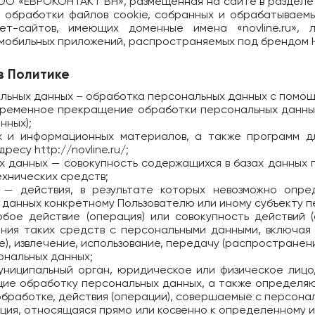
 ООО «ЕВРОКОНТАКТ ВН», размещенная на сайте в раздел
к обработки файлов cookie, собранных и обрабатыва
нет-сайтов, имеющих доменные имена «novline.ru»,
 мобильных приложений, распространяемых под брендом 
в Политике
альных данных – обработка персональных данных с помощ
 временное прекращение обработки персональных данных
нных);
их и информационных материалов, а также программ 
адресу
http://novline.ru/
;
х данных — совокупность содержащихся в базах данных 
хнических средств;
 — действия, в результате которых невозможно опре
данных конкретному Пользователю или иному субъекту п
бое действие (операция) или совокупность действий 
ния таких средств с персональными данными, включая 
е), извлечение, использование, передачу (распространени
ональных данных;
муниципальный орган, юридическое или физическое лицо
щие обработку персональных данных, а также определя
бработке, действия (операции), совершаемые с персона
ция, относящаяся прямо или косвенно к определенному