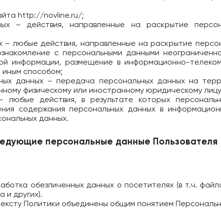
сайта
http://novline.ru/
;
нных – действия, направленные на раскрытие персо
ых – любые действия, направленные на раскрытие персо
ознакомление с персональными данными неограниченно
вой информации, размещение в информационно-телеком
 иным способом;
ьных данных – передача персональных данных на тер
нному физическому или иностранному юридическому лицу
 – любые действия, в результате которых персональ
ения содержания персональных данных в информационн
ональных данных.
ледующие персональные данные Пользователя
работка обезличенных данных о посетителях (в т.ч. файл
 и других).
тексту Политики объединены общим понятием Персональн