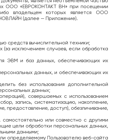
е Документы, является неотъемлемой частью
емых ООО «ЕВРОКОНТАКТ ВН» при посещении
 либо владельцем которых является ООО
НОВЛАЙН (далее — Приложение).
ью средств вычислительной техники;
 (за исключением случаев, если обработка
для ЭВМ и баз данных, обеспечивающих их
персональных данных, и обеспечивающих их
делить без использования дополнительной
ерсональных данных;
(операций), совершаемых с использованием
сбор, запись, систематизацию, накопление,
е, предоставление, доступ), обезличивание,
, самостоятельно или совместно с другими
ющие цели обработки персональных данных,
льными данными;
 или определяемому Пользователю веб-сайта