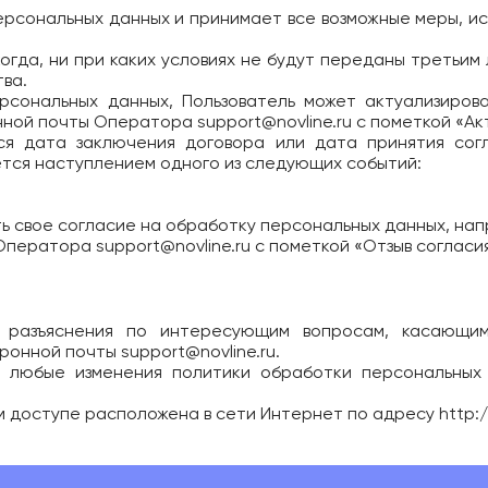
персональных данных и принимает все возможные меры, 
огда, ни при каких условиях не будут переданы третьим 
ва.
ерсональных данных, Пользователь может актуализиров
нной почты Оператора
support@novline.ru
с пометкой «Ак
тся дата заключения договора или дата принятия сог
тся наступлением одного из следующих событий:
ть свое согласие на обработку персональных данных, н
 Оператора
support@novline.ru
с пометкой «Отзыв согласи
е разъяснения по интересующим вопросам, касающи
тронной почты
support@novline.ru
.
ы любые изменения политики обработки персональных
ом доступе расположена в сети Интернет по адресу
http:/