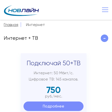
Старая Русса
+7 8165 257 600
Главная
Интернет
О компании
Интернет + ТВ
-
Новости
Сервисы
Услуги
Подключай 50+ТВ
Смотрёшка
Интернет: 50 Мбит/с.
Цифровое ТВ: 145 каналов.
Поддержка
750
Зона охвата
руб./мес.
Способы оплаты
Подробнее
Контакты